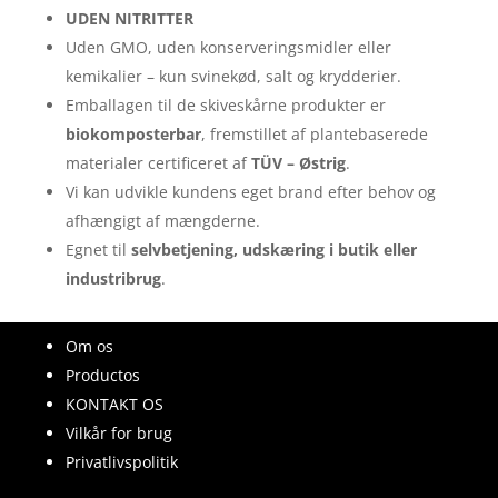
UDEN NITRITTER
Uden GMO, uden konserveringsmidler eller
kemikalier – kun svinekød, salt og krydderier.
Emballagen til de skiveskårne produkter er
biokomposterbar
, fremstillet af plantebaserede
materialer certificeret af
TÜV – Østrig
.
Vi kan udvikle kundens eget brand efter behov og
afhængigt af mængderne.
Egnet til
selvbetjening, udskæring i butik eller
industribrug
.
Om os
Productos
KONTAKT OS
Vilkår for brug
Privatlivspolitik