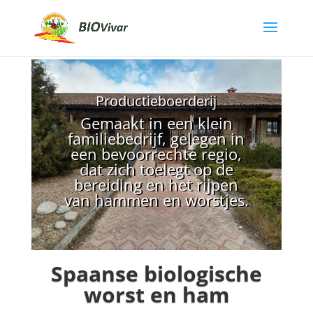
Productieboerderij
Gemaakt in een klein
familiebedrijf, gelegen in
een bevoorrechte regio,
dat zich toelegt op de
bereiding en het rijpen
van hammen en worstjes.
Spaanse biologische
worst en ham