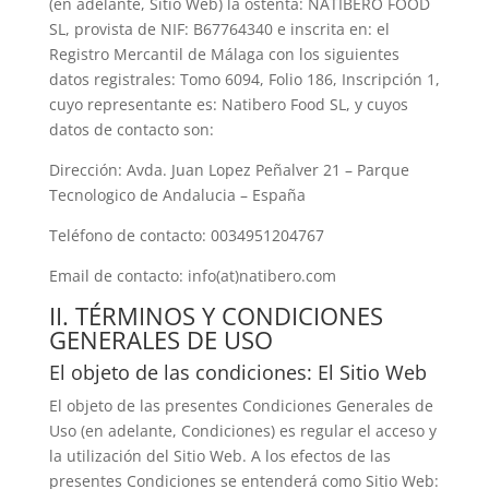
(en adelante, Sitio Web) la ostenta:
NATIBERO FOOD
SL
, provista de NIF:
B67764340
e inscrita en:
el
Registro Mercantil de Málaga
con los siguientes
datos registrales:
Tomo 6094, Folio 186, Inscripción 1
,
cuyo representante es:
Natibero Food SL
, y cuyos
datos de contacto son:
Dirección:
Avda. Juan Lopez Peñalver 21 – Parque
Tecnologico de Andalucia – España
Teléfono de contacto:
0034951204767
Email de contacto:
info(at)natibero.com
II. TÉRMINOS Y CONDICIONES
GENERALES DE USO
El objeto de las condiciones: El Sitio Web
El objeto de las presentes Condiciones Generales de
Uso (en adelante, Condiciones) es regular el acceso y
la utilización del Sitio Web. A los efectos de las
presentes Condiciones se entenderá como Sitio Web: